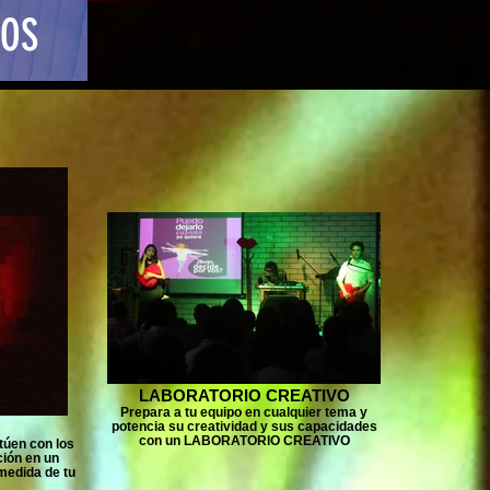
COS
LABORATORIO CREATIVO
Prepara a tu equipo en cualquier tema y
potencia su creatividad y sus capacidades
con un LABORATORIO CREATIVO
túen con los
ión en un
edida de tu