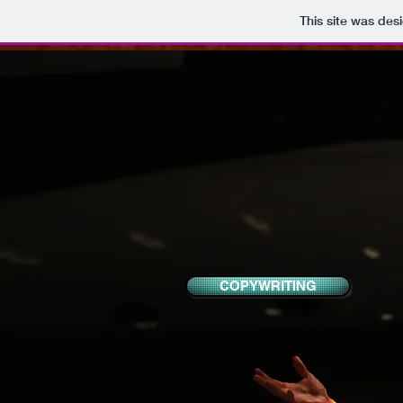
This site was des
COPYWRITING