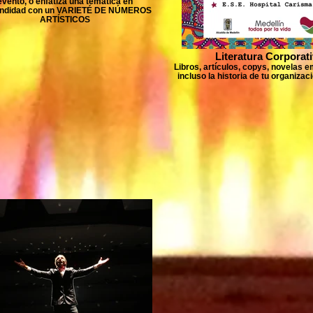
evento, o enfatiza una temática en
undidad con un VARIETÉ DE NÚMEROS
ARTÍSTICOS
Literatura Corporat
Libros, artículos, copys, novelas e
incluso la historia de tu organiza