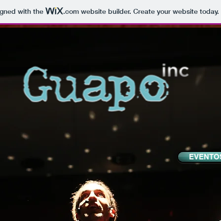
igned with the
.com
website builder. Create your website today.
EVENTOS