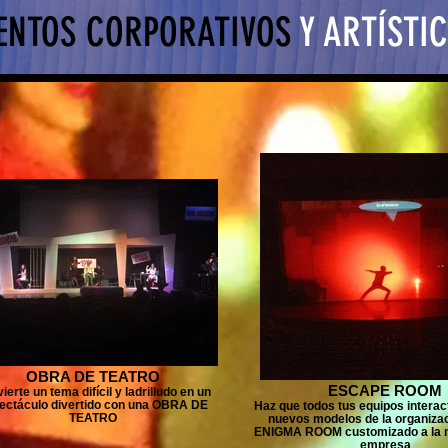
ENTOS CORPORATIVOS
Y ARTÍSTI
OBRA DE TEATRO
ESCAPE ROOM
ierte un tema difícil y ladrilludo en un
ectáculo divertido con una OBRA DE
Haz que todos tus equipos interac
TEATRO
nuevos modelos de la organizac
ENIGMA ROOM customizado a la m
empresa